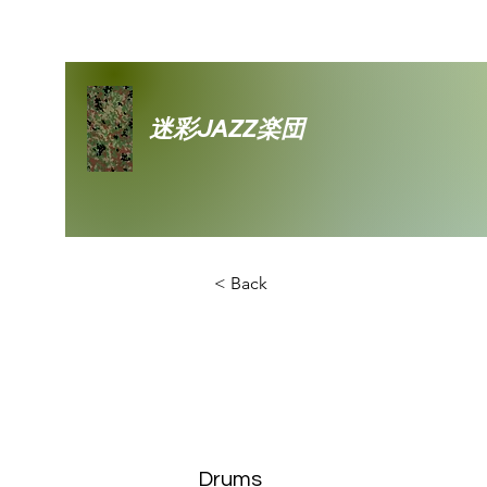
迷彩JAZZ楽団
< Back
Takayoki 
Tomiyama
Drums