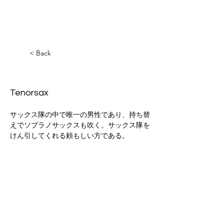
< Back
Takashi Miyake
Tenorsax
サックス隊の中で唯一の男性であり、持ち替
えでソプラノサックスも吹く。サックス隊を
けん引してくれる頼もしい方である。
迷彩JAZZ楽団