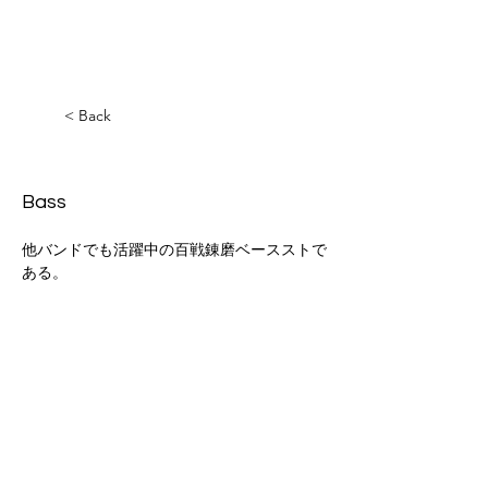
< Back
PeñoHaraguchi
Bass
他バンドでも活躍中の百戦錬磨ベースストで
ある。
迷彩JAZZ楽団