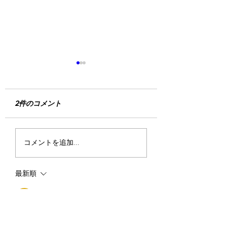
2件のコメント
鴻池ジャズ出演❗️
岸和田カンカン演
コメントを追加…
わりました❗️
最新順
迷彩コンマス
2020年4月12日
ソックリ❗️