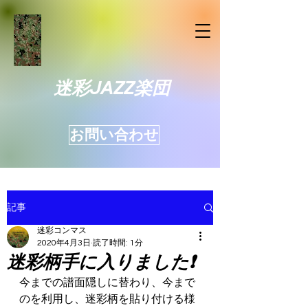
迷彩JAZZ楽団
お問い合わせ
記事
迷彩コンマス
2020年4月3日
読了時間: 1分
迷彩柄手に入りました❗️
今までの譜面隠しに替わり、今まで
のを利用し、迷彩柄を貼り付ける様